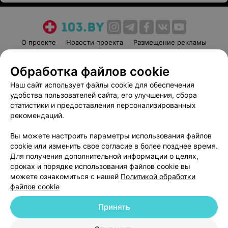
О проекте
Новости проекта
Размещение рекламы
Медицинский маркетинг
Публичный договор
Обработка файлов cookie
Пользовательское соглашение
Способы оплаты
Наш сайт использует файлы cookie для обеспечения
Вакансии
Партнеры
удобства пользователей сайта, его улучшения, сбора
Написать руководителю 103.by
статистики и предоставления персонализированных
Написать в поддержку
рекомендаций.
Персональные настройки cookie
Вы можете настроить параметры использования файлов
Обработка персональных данных
cookie или изменить свое согласие в более позднее время.
Для получения дополнительной информации о целях,
сроках и порядке использования файлов cookie вы
можете ознакомиться с нашей
Политикой обработки
файлов cookie
Принять
© 2026 ООО «Артокс Лаб», УНП 191700409
| 220012, Республика Беларусь,
г. Минск, улица Толбухина, 2, пом. 16 | help@103.by