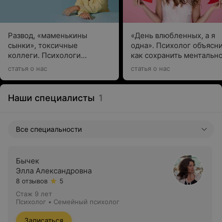
Развод, «маменькины
«День влюбленных, а я
сынки», токсичные
одна». Психолог объясни
коллеги. Психологи
как сохранить ментальн
разобрали анонимные
здоровье, если сложно
статья о нас
статья о нас
истории от наших
дается одиночество
читателей
Наши специалисты
1
Все специальности
Бычек
Элла Александровна
8 отзывов
5
Стаж 9 лет
Психолог • Семейный психолог
Записаться