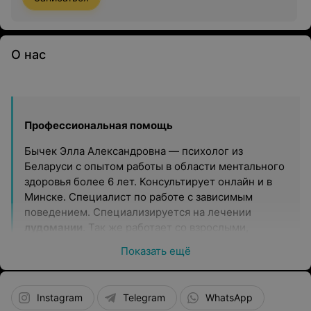
О нас
Профессиональная помощь
Бычек Элла Александровна — психолог из
Беларуси с опытом работы в области ментального
здоровья более 6 лет. Консультирует онлайн и в
Минске. Специалист по работе с зависимым
поведением. Специализируется на лечении
лудомании
. Так же работает со взрослыми,
которые столкнулись с неуверенностью в себе,
Показать ещё
отсутствием мотивации, апатией, проблемами во
взаимоотношениях с родителями, детьми,
партнером.
Instagram
Telegram
WhatsApp