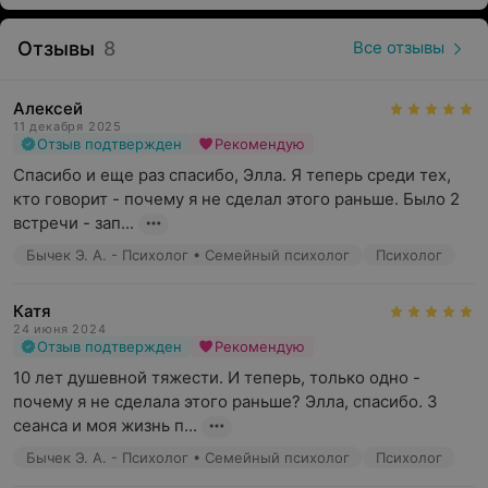
счастливее.
Отзывы
8
Все отзывы
Алексей
Если есть запрос на терапию — следует обратиться к
11 декабря 2025
специалисту. Негативные убеждения и давние травмы
Отзыв подтвержден
Рекомендую
крепчают с годами, что мешает полноценной жизни.
Спасибо и еще раз спасибо, Элла. Я теперь среди тех, 
кто говорит - почему я не сделал этого раньше. Было 2 
Запись на консультацию осуществляется по телефону и
встречи - зап...
онлайн.
Бычек Э. А. - Психолог • Семейный психолог
Психолог
Катя
24 июня 2024
Отзыв подтвержден
Рекомендую
10 лет душевной тяжести. И теперь, только одно - 
почему я не сделала этого раньше? Элла, спасибо. 3 
сеанса и моя жизнь п...
Бычек Э. А. - Психолог • Семейный психолог
Психолог